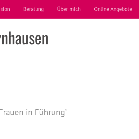
ision
Beratung
Über mich
Online Angebote
ynhausen
Frauen in Führung
’